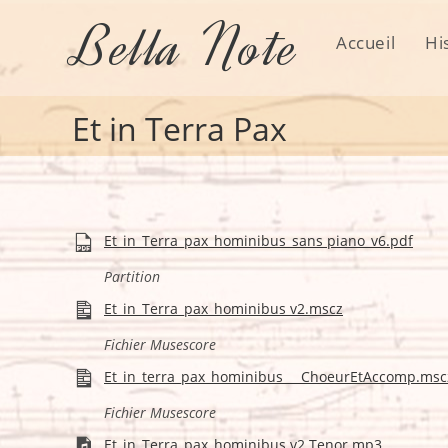
Skip
Bella Note
to
Accueil
Hi
content
Et in Terra Pax
Et_in_Terra_pax_hominibus_sans piano_v6.pdf
Partition
Et_in_Terra_pax_hominibus v2.mscz
Fichier Musescore
Et_in_terra_pax_hominibus___ChoeurEtAccomp.msc
Fichier Musescore
Et_in_Terra_pax_hominibus v2 Tenor.mp3