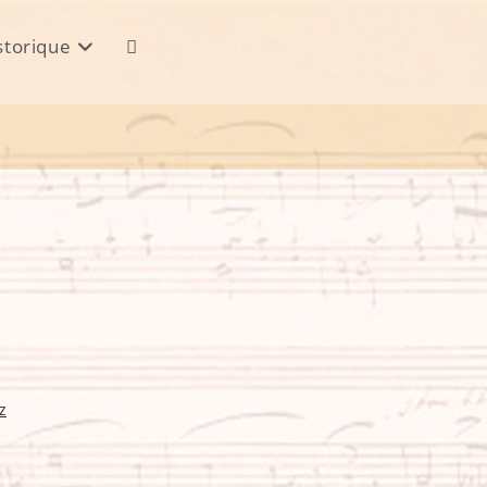
storique
Toggle
website
search
z