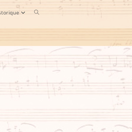
storique
Toggle
website
search