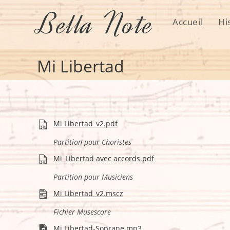
Skip
Bella Note
to
Accueil
Hi
content
Mi Libertad
Mi Libertad_v2.pdf
Partition pour Choristes
Mi_Libertad avec accords.pdf
Partition pour Musiciens
Mi Libertad_v2.mscz
Fichier Musescore
Mi Libertad-Soprane.mp3